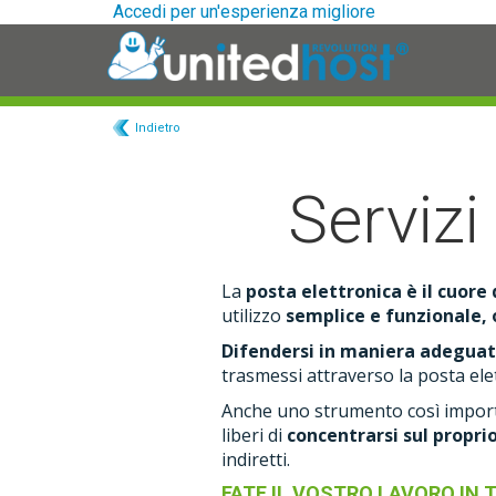
Accedi per un'esperienza migliore
Universal
-
Indietro
go
to
homepage
Servizi
La
posta elettronica è il cuor
utilizzo
semplice e funzionale, 
Difendersi in maniera adegua
trasmessi attraverso la posta el
Anche uno strumento così importa
liberi di
concentrarsi sul proprio
indiretti.
FATE IL VOSTRO LAVORO IN 