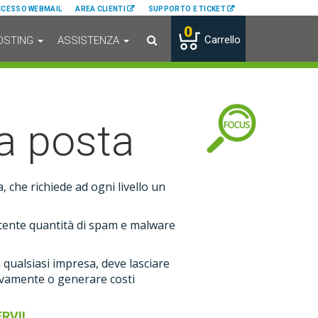
CCESSO WEBMAIL
AREA CLIENTI
SUPPORTO E TICKET
0
Carrello
SEARCH
OSTING
ASSISTENZA
la posta
a, che richiede ad ogni livello un
rescente quantità di spam e malware
qualsiasi impresa, deve lasciare
ivamente o generare costi
RVI!