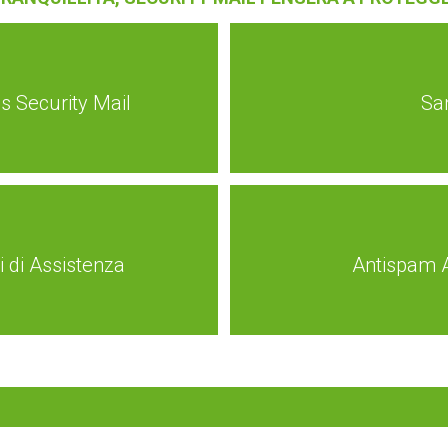
us Security Mail
Sa
s Security Mail
Sa
li di Assistenza
Antispam A
i di Assistenza
Antispam A