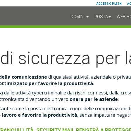
ACCESSO PLESK
A
DOMINI
POSTA
WEB H
 di sicurezza per 
e della comunicazione
di qualsiasi attività, aziendale o privat
ottimizzato per favorire la produttività
.
ta
dalle attività cybercriminali e dai rischi connessi, dalla c
ettronica sta diventando un vero
onere per le aziende
.
nte come la posta elettronica, cuore delle comunicazioni di 
 lavoro e favorire la produttività
, senza impattare negat
TRANQUILLITÀ, SECURITY MAIL PENSERÀ A PROTEGGE